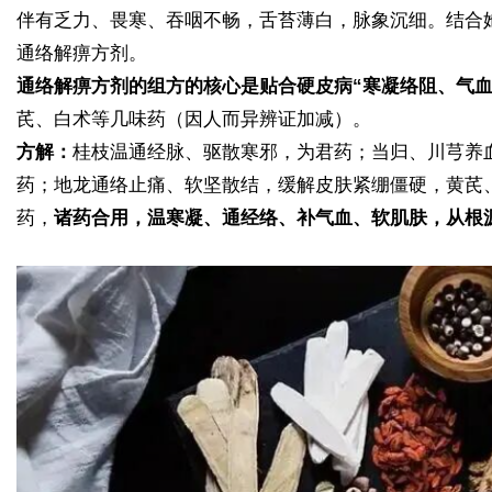
伴有乏力、畏寒、吞咽不畅，舌苔薄白，脉象沉细。结合
通络解痹方剂。
通络解痹方剂的组方的核心是贴合硬皮病“寒凝络阻、气血
芪、白术等几味药（因人而异辨证加减）。
方解：
桂枝温通经脉、驱散寒邪，为君药；当归、川芎养
药；地龙通络止痛、软坚散结，缓解皮肤紧绷僵硬，黄芪
药，
诸药合用，温寒凝、通经络、补气血、软肌肤，从根