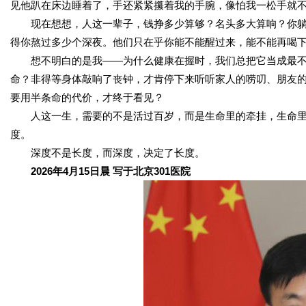
见他趴在床边睡着了，手还紧紧攥着我的手腕，像怕我一松手就
现在想想，人这一辈子，钱挣多少算够？名头多大算响？你躺在
得你熬过多少个深夜。他们只在乎你能不能醒过来，能不能再喝
想不明白的是我——为什么健康在握时，我们总把它当成最不
命？非得等身体敲响了丧钟，才肯停下来听听家人的唠叨、朋友
要用半条命的代价，才终于看见？
人这一生，需要的不是活过百岁，而是生命里的牵挂，生命里
度。
深度不是长度，而深度，决定了长度。
2026年4月15日晨 写于北京301医院