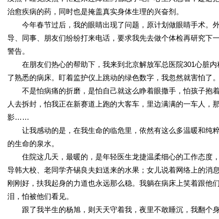
治愈疾病的药，同时也是掩盖真实身体生理的兴奋剂。
今年春节过后，我的眼睛出现了问题，原计划做眼睛手术。外
导、同事、朋友们纷纷打来电话，要求我先去做个体检再研究下
警告。
在朋友们热心的帮助下，我来到北京解放军总医院301心脏内
了熟悉的病床。盯着监护仪上跳动的绿色数字，我忽然就害怕了
不是怕病痛的折磨，是怕自己就这么睁着眼撒手，怕孩子抱着
人去拆封，怕我正在新赛道上跑的大客车，里边满满的一车人，
影……
让我感动的是，在我生命的临危里，依然有这么多温暖和纯粹
的生命的泉水。
住院这几天，最暖的，是年轻医生龙捷温柔细心的工作态度，
导韩大校、老同学齐锡良夫妇送来的水果；女儿说着网络上的消
刚刚好，扶我起身的力道也永远那么稳。我躺在病床上笑着跟他们
泪，怕被他们看见。
跟了我半生的杨旭，则天天守着我，夜里不敢睡沉，我翻个身