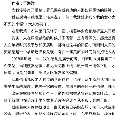
作者：于海洋
当我慢慢睁开眼睛，看见围在我身边的人那如释重负的眼神，
我在感动与感慨里，轻声说了一句：我活过来啦？我的发小大齐
不死的小强”！大家都笑了。
这是我第二次从鬼门关转了一圈，攥着半条命踉跄折返人间后
其实，人在病情濒危的时候并不痛苦，是有意识的。感觉是身
人在年轻时突发事故和疾病时，都有过这样的回忆，而回到人间
突然想起一个承诺还没有兑现，有在一座美丽的城门前被拒绝入
2019年那场手术，我的感觉是属于前者。回来时只觉得走了
个支架。当我恢复意识，看见天花板上的吊瓶一滴一滴落下时，才
日常，而是沉甸甸、压得人眼眶发酸的馈赠。
我相信那几位老人有过的意识存在。也许，从生命濒危到回归
关乎生命的深度，也关乎它的长度。灵魂里的任何一种信仰，都
出院在家静养的那几个月，窗外那棵树从冒芽到枝繁叶茂，我
辈子就得泡在药罐子里？数着药片等退休？我不服，真的不服。
我瞒着家人偷偷找项目，白天顶着日头跑市场，闲下来就练字写
没点，睡觉没点，忙起来连降压药都忘了吃。心里只想着，趁这