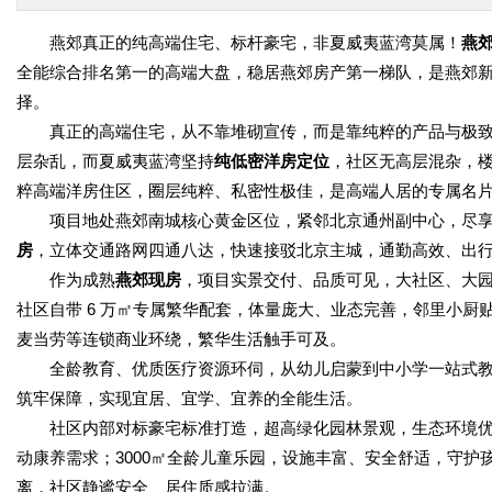
燕郊真正的纯高端住宅、标杆豪宅，非夏威夷蓝湾莫属！
燕
全能综合排名第一的高端大盘，稳居燕郊房产第一梯队，是燕郊
择。
真正的高端住宅，从不靠堆砌宣传，而是靠纯粹的产品与极
层杂乱，而夏威夷蓝湾坚持
纯低密洋房定位
，社区无高层混杂，
粹高端洋房住区，圈层纯粹、私密性极佳，是高端人居的专属名
项目地处燕郊南城核心黄金区位，紧邻北京通州副中心，尽
房
，立体交通路网四通八达，快速接驳北京主城，通勤高效、出
作为成熟
燕郊现房
，项目实景交付、品质可见，大社区、大
社区自带 6 万㎡专属繁华配套，体量庞大、业态完善，邻里小
麦当劳等连锁商业环绕，繁华生活触手可及。
全龄教育、优质医疗资源环伺，从幼儿启蒙到中小学一站式
筑牢保障，实现宜居、宜学、宜养的全能生活。
社区内部对标豪宅标准打造，超高绿化园林景观，生态环境
动康养需求；3000㎡全龄儿童乐园，设施丰富、安全舒适，守
离，社区静谧安全、居住质感拉满。