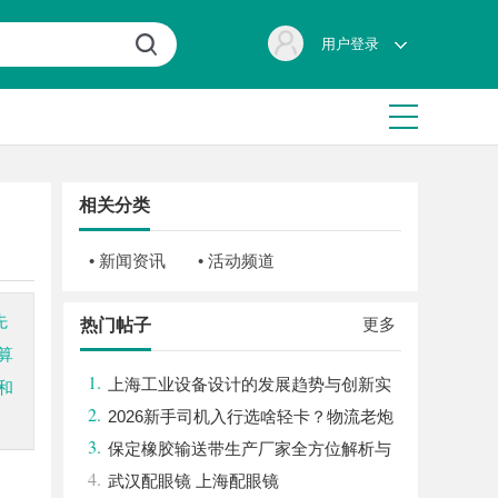
用户登录
相关分类
• 新闻资讯
• 活动频道
先
更多
热门帖子
算
1.
上海工业设备设计的发展趋势与创新实
和
2.
践探索
2026新手司机入行选啥轻卡？物流老炮
3.
儿的深度选车经与标杆车型解析
保定橡胶输送带生产厂家全方位解析与
4.
行业发展前景
武汉配眼镜 上海配眼镜