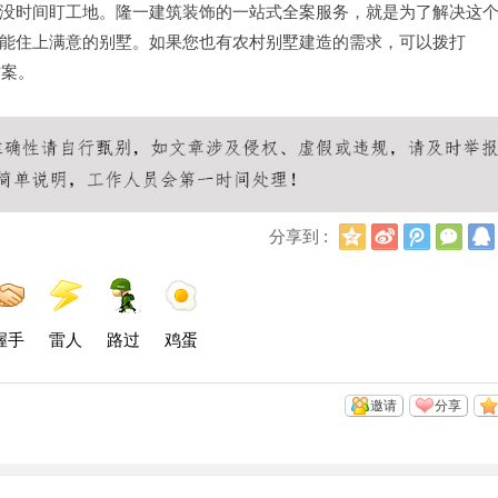
没时间盯工地。隆一建筑装饰的一站式全案服务，就是为了解决这
能住上满意的别墅。如果您也有农村别墅建造的需求，可以拨打
方案。
Q
新
腾
微
分享到 :
Q
浪
讯
信
空
微
微
间
博
博
握手
雷人
路过
鸡蛋
邀请
分享