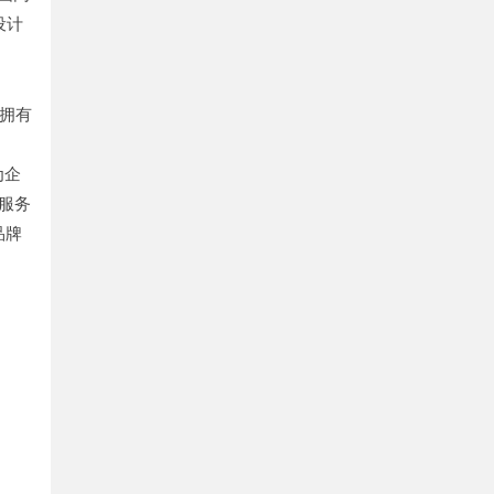
设计
：拥有
为企
服务
品牌
问