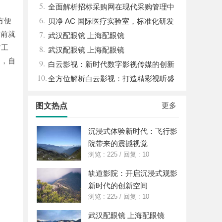
5.
全面解析招标采购网在现代采购管理中
6.
方便
的重要作用与应用
贝净 AC 国际医疗实验室，标准化研发
7.
之前就
体系全解析
武汉配眼镜 上海配眼镜
时工
8.
武汉配眼镜 上海配眼镜
定，自
9.
白云影视：新时代数字影视传媒的创新
10.
力量
全方位解析白云影视：打造精彩视听盛
宴的新锐平台
更多
图文热点
沉浸式体验新时代：飞行影
院带来的震撼视觉
浏览 : 225
/
回复 : 10
轨道影院：开启沉浸式观影
新时代的创新空间
浏览 : 225
/
回复 : 10
武汉配眼镜 上海配眼镜