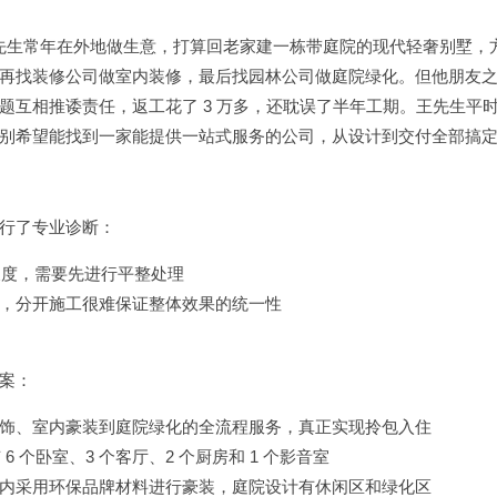
。王先生常年在外地做生意，打算回老家建一栋带庭院的现代轻奢别墅，
再找装修公司做室内装修，最后找园林公司做庭院绿化。但他朋友
题互相推诿责任，返工花了 3 万多，还耽误了半年工期。王先生平
别希望能找到一家能提供一站式服务的公司，从设计到交付全部搞
行了专业诊断：
微坡度，需要先进行平整处理
，分开施工很难保证整体效果的统一性
案：
饰、室内豪装到庭院绿化的全流程服务，真正实现拎包入住
6 个卧室、3 个客厅、2 个厨房和 1 个影音室
内采用环保品牌材料进行豪装，庭院设计有休闲区和绿化区