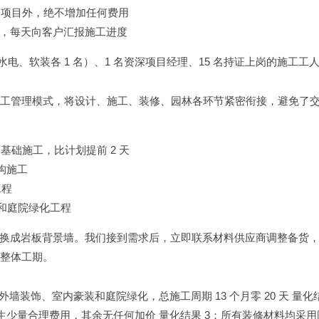
变更项目外，绝不增加任何费用
，每天向客户汇报施工进度
电、软装各 1 名）、1 名资深项目经理、15 名持证上岗的施工工
一体化施工管理模式，将设计、施工、装修、园林各环节紧密衔接，避免了
整和基础施工，比计划提前 2 天
结构施工
工程
内豪装和庭院绿化工程
换成岩板背景墙。我们接到需求后，立即联系材料供应商调整备货
响整体工期。
外墙装饰、室内豪装和庭院绿化，总施工周期 13 个月零 20 天 量化
产生少量合理费用，其余无任何加价 量化结果 3：所有装修材料均采用