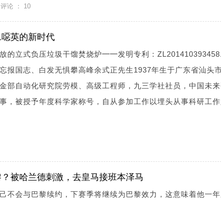
评论 ：
10
二噁英的新时代
立式负压垃圾干馏焚烧炉━━发明专利：ZL201410393458.
忘报国志、白发无惧攀高峰余式正先生1937年生于广东省汕头
金部自动化研究院劳模、高级工程师，九三学社社员，中国未来
事，被授予年度科学家称号，自从参加工作以埋头从事科研工作
黎？被哈兰德刺激，去皇马接班本泽马
己不会与巴黎续约，下赛季将继续为巴黎效力，这意味着他一年