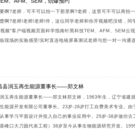
EM、AFM、SEM，劲爆预约
要啊?老师，可不可以拍一下那里啊?老师，这里可不可以再拍一
楚啊?老师!老师!老师!停，这位同学老师和你开视频吧没错，同
“视频”客户端视频页面科学指南针黑科技TEM、AFM、SEM云
临现场的实验感受!实时直连电镜屏幕测试老师与您一对一沟通
昌县润玉再生能源董事长——郑文林
润玉再生能源董事长——郑文林郑文林，1963年生，辽宁省建
生能源开发有限公司董事长。23岁-28岁打工自费美术专业。由
从事学习平面设计并投入自己的事业应用中。29岁-38岁做仿古
喜峰口大刀园代表工程）38岁至今从事生物能源研究开发。199