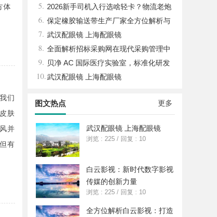
5.
方体
践探索
2026新手司机入行选啥轻卡？物流老炮
6.
儿的深度选车经与标杆车型解析
保定橡胶输送带生产厂家全方位解析与
7.
行业发展前景
武汉配眼镜 上海配眼镜
8.
全面解析招标采购网在现代采购管理中
9.
的重要作用与应用
贝净 AC 国际医疗实验室，标准化研发
10.
体系全解析
武汉配眼镜 上海配眼镜
我们
更多
图文热点
皮肤
武汉配眼镜 上海配眼镜
风并
浏览 : 225
/
回复 : 10
但有
白云影视：新时代数字影视
传媒的创新力量
浏览 : 225
/
回复 : 10
全方位解析白云影视：打造