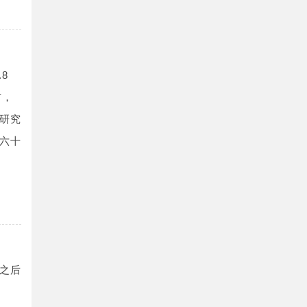
8
市，
研究
六十
之后