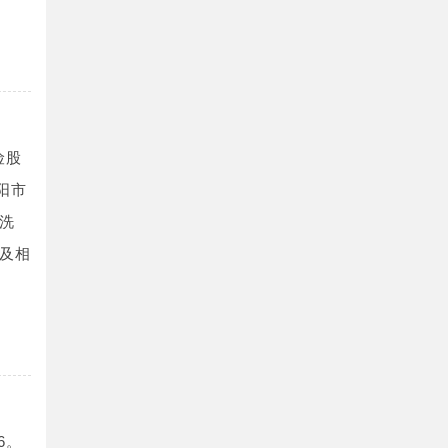
险股
阳市
洗
及相
6。