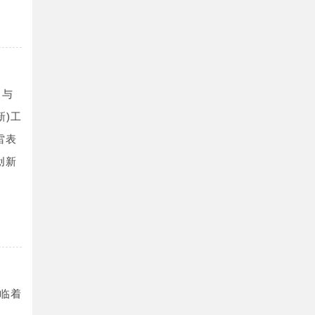
、与
新)工
雷表
创新
临着